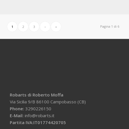
Pagina 1 di 6
1
2
3
›
»
Robarts di Roberto Moffa
Via Sicilia 9/B 86100 Campobasso (CB)
Phone:
3290226150
E-Mail:
info@robarts.it
Partita IVA:IT01774420705