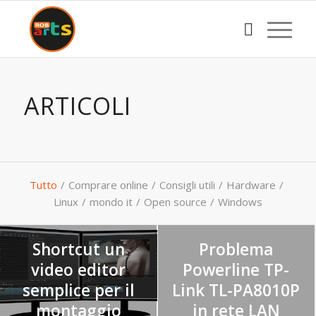
ARTICOLI
Tutto
/
Comprare online
/
Consigli utili
/
Hardware
/
Linux
/
mondo it
/
Open source
/
Windows
Shortcut un
Problema
video editor
Powerline TP-
semplice per il
Link TL-PA8010P
montaggio
in rete LAN