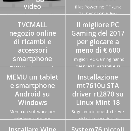
video
Il kit Powerline TP-Link
TL-PA8010P è fra i
Shortcut è un video editor
migliori powerline…
avanzato open source per
TVCMALL
Il migliore PC
31 Agosto 2017
Linux,…
negozio online
Gaming del 2017
30 Settembre 2017
di ricambi e
per giocare a
accessori
meno di € 600
smartphone
I migliori PC Gaming hanno
dei prezzi variabili e si
TVCMALL è un negozio
aggirano…
cinese per acquisti online
MEMU un tablet
Installazione
18 Luglio 2017
fondato nel…
e smartphone
mt7610u STA
26 Luglio 2017
Android su
driver rt2870 su
Windows
Linux Mint 18
Memu un software per
Seguiamo in questa breve
windows nato per
guida, la procedura di
emulare il tuo
installazione…
Installare Wine
System76 piccoli