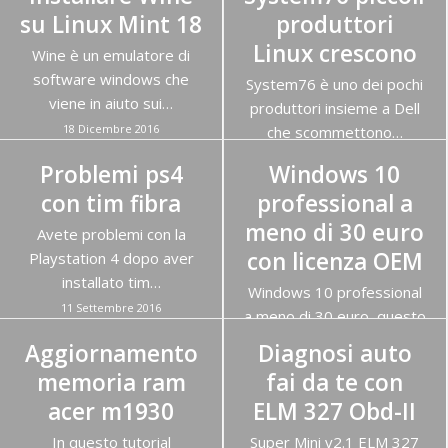
dispositivo…
13 Febbraio 2017
su Linux Mint 18
produttori
16 Maggio 2017
Linux crescono
Wine è un emulatore di
software windows che
System76 è uno dei pochi
viene in aiuto sui…
produttori insieme a Dell
18 Dicembre 2016
che scommettono…
31 Ottobre 2016
Problemi ps4
Windows 10
con tim fibra
professional a
meno di 30 euro
Avete problemi con la
con licenza OEM
Playstation 4 dopo aver
installato tim…
Windows 10 professional
11 Settembre 2016
a meno di 30 euro, questo
è possibile…
Aggiornamento
Diagnosi auto
21 Agosto 2016
memoria ram
fai da te con
acer m1930
ELM 327 Obd-II
In questo tutorial
Super Mini v2.1 ELM 327