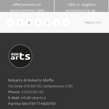
effettueremo un
OBD-II diagnosi
aggiornamento della
autovettura fai da…
memoria…
17 Luglio 2016
17 Agosto 2016
Pagina 2 di 6
‹
1
2
3
4
›
»
Robarts di Roberto Moffa
Via Sicilia 9/B 86100 Campobasso (CB)
Phone:
3290226150
E-Mail:
info@robarts.it
Partita IVA:IT01774420705