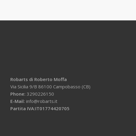
Robarts di Roberto Moffa
Via Sicilia 9/B 86100 Campobasso (CB)
Phone:
3290226150
E-Mail:
info@robarts.it
Partita IVA:IT01774420705