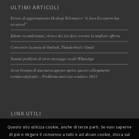
ULTIMI ARTICOLI
Errore di aggiornamento Desktop Telematico “A Java Exception has
occurred”
Iphone ricondizionati, elenco dei siti dove trovare la migliore offerta
Convertire la posta di Outlook, Thunderbird e Gmail
Xiaomi problemi di invio messaggi vocali WhatsApp
Avrai bisogno di una nuova app per aprire questo collegamento
windowsdefender – Problema antivirus windows 10/11
LINK UTILI
Privacy policy & Cookie Policy
Questo sito utilizza cookie, anche di terze parti. Se vuoi saperne
Disclaimer
di più o negare il consenso a tutti o ad alcuni cookie, clicca sul