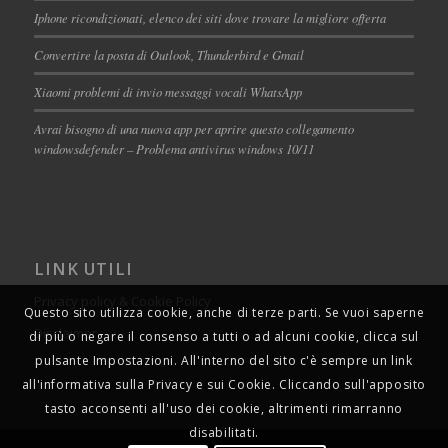
Iphone ricondizionati, elenco dei siti dove trovare la migliore offerta
Convertire la posta di Outlook, Thunderbird e Gmail
Xiaomi problemi di invio messaggi vocali WhatsApp
Avrai bisogno di una nuova app per aprire questo collegamento
windowsdefender – Problema antivirus windows 10/11
LINK UTILI
Privacy policy & Cookie Policy
Questo sito utilizza cookie, anche di terze parti. Se vuoi saperne
Disclaimer
di più o negare il consenso a tutti o ad alcuni cookie, clicca sul
pulsante Impostazioni. All'interno del sito c'è sempre un link
all'informativa sulla Privacy e sui Cookie. Cliccando sull'apposito
tasto acconsenti all'uso dei cookie, altrimenti rimarranno
disabilitati.