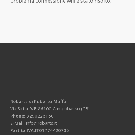
problema connessione wifi è stato risolto.
Robarts di Roberto Moffa
Via Sicilia 9/B 86100 Campobasso (CB)
Phone:
3290226150
E-Mail:
info@robarts.it
Partita IVA:IT01774420705