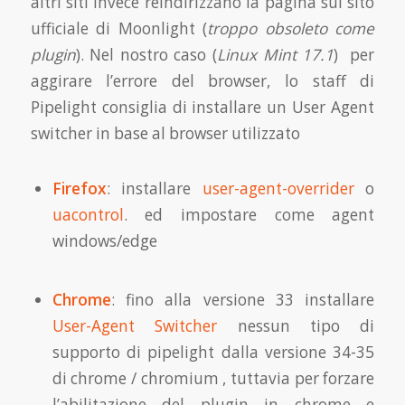
altri siti invece reindirizzano la pagina sul sito
ufficiale di Moonlight (
troppo obsoleto come
plugin
). Nel nostro caso (
Linux Mint 17.1
) per
aggirare l’errore del browser, lo staff di
Pipelight consiglia di installare un User Agent
switcher in base al browser utilizzato
Firefox
: installare
user-agent-overrider
o
uacontrol
. ed impostare come agent
windows/edge
Chrome
: fino alla versione 33 installare
User-Agent Switcher
nessun tipo di
supporto di pipelight dalla versione 34-35
di chrome / chromium , tuttavia per forzare
l’abilitazione del plugin in chrome e