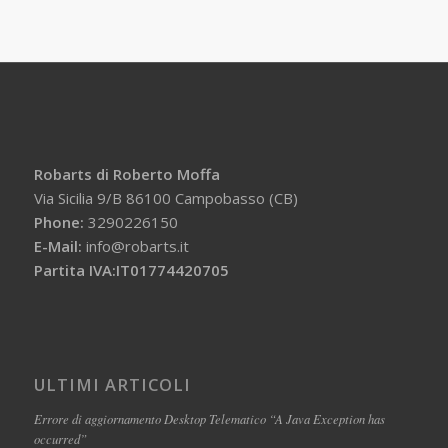
Robarts di Roberto Moffa
Via Sicilia 9/B 86100 Campobasso (CB)
Phone:
3290226150
E-Mail:
info@robarts.it
Partita IVA:IT01774420705
ULTIMI ARTICOLI
Errore di aggiornamento Desktop Telematico “A Java Exception has
occurred”