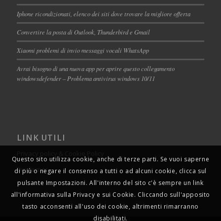
Iphone ricondizionati, elenco dei siti dove trovare la migliore offerta
Convertire la posta di Outlook, Thunderbird e Gmail
Xiaomi problemi di invio messaggi vocali WhatsApp
Avrai bisogno di una nuova app per aprire questo collegamento
windowsdefender – Problema antivirus windows 10/11
LINK UTILI
Privacy policy & Cookie Policy
Questo sito utilizza cookie, anche di terze parti. Se vuoi saperne
Disclaimer
di più o negare il consenso a tutti o ad alcuni cookie, clicca sul
pulsante Impostazioni. All'interno del sito c'è sempre un link
all'informativa sulla Privacy e sui Cookie. Cliccando sull'apposito
tasto acconsenti all'uso dei cookie, altrimenti rimarranno
disabilitati.