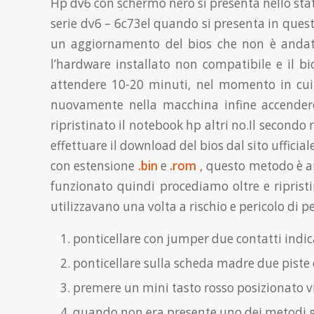
Hp dv6 con schermo nero si presenta nello stat
serie dv6 – 6c73el quando si presenta in ques
un aggiornamento del bios che non è andato 
l’hardware installato non compatibile e il b
attendere 10-20 minuti, nel momento in cui l
nuovamente nella macchina infine accender
ripristinato il notebook hp altri no.Il secondo 
effettuare il download del bios dal sito uffici
con estensione
.bin
e
.rom ,
questo metodo è a
funzionato quindi procediamo oltre e riprist
utilizzavano una volta a rischio e pericolo d
ponticellare con jumper due contatti indi
ponticellare sulla scheda madre due piste c
premere un mini tasto rosso posizionato vi
quando non era presente uno dei metodi già