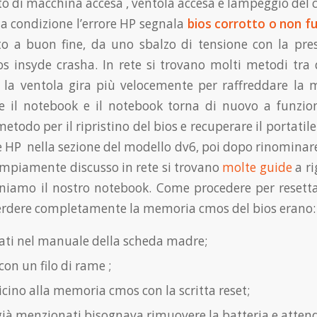
o di macchina accesa , ventola accesa e lampeggio del 
ta condizione l’errore HP segnala
bios corrotto o non f
a buon fine, da uno sbalzo di tensione con la presa 
ios insyde crasha. In rete si trovano molti metodi tra
a ventola gira più velocemente per raffreddare la ma
e il notebook e il notebook torna di nuovo a funzio
metodo per il ripristino del bios e recuperare il portatile
ale HP nella sezione del modello dv6, poi dopo rinominare
mpiamente discusso in rete si trovano
molte guide
a ri
iniamo il nostro notebook. Come procedere per resett
i perdere completamente la memoria cmos del bios erano:
cati nel manuale della scheda madre;
on un filo di rame ;
cino alla memoria cmos con la scritta reset;
 menzionati bisognava rimuovere la batteria e attendere