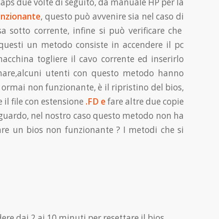
caps due volte di seguito, da manuale HP per la
unzionante
, questo può avvenire sia nel caso di
sotto corrente, infine si può verificare che
 questi un metodo consiste in accendere il pc
cchina togliere il cavo corrente ed inserirlo
nare,alcuni utenti con questo metodo hanno
 ormai non funzionante, è il ripristino del bios,
 il file con estensione
.FD e
fare altre due copie
guardo, nel nostro caso questo metodo non ha
are un bios non funzionante ? I metodi che si
 dai 2 ai 10 minuti per resettare il bios.