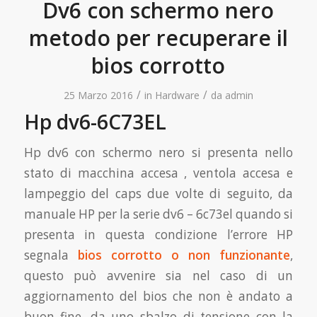
Dv6 con schermo nero
metodo per recuperare il
bios corrotto
/
/
25 Marzo 2016
in
Hardware
da
admin
Hp dv6-6C73EL
Hp dv6 con schermo nero si presenta nello
stato di macchina accesa , ventola accesa e
lampeggio del caps due volte di seguito, da
manuale HP per la serie dv6 – 6c73el quando si
presenta in questa condizione l’errore HP
segnala
bios corrotto o non funzionante
,
questo può avvenire sia nel caso di un
aggiornamento del bios che non è andato a
buon fine, da uno sbalzo di tensione con la