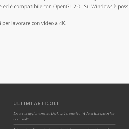
 ed è compatibile con OpenGL 2.0 . Su Windows è possi
 per lavorare con video a 4K.
ULTIMI ARTICOLI
Errore di aggiornamento Desktop Telematico “A Java Exception has
occurred”