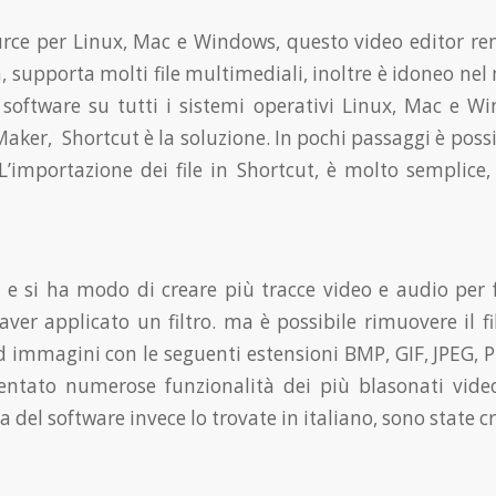
rce per Linux, Mac e Windows, questo video editor re
va, supporta molti file multimediali, inoltre è idoneo n
o software su tutti i sistemi operativi Linux, Mac e 
r, Shortcut è la soluzione. In pochi passaggi è possibile 
 L’importazione dei file in Shortcut, è molto semplice
 e si ha modo di creare più tracce video e audio per f
ver applicato un filtro. ma è possibile rimuovere il f
 immagini con le seguenti estensioni BMP, GIF, JPEG, PNG
ntato numerose funzionalità dei più blasonati video e
ca del software invece lo trovate in italiano, sono state 