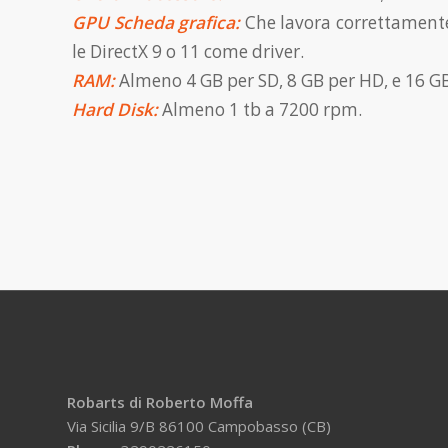
GPU Scheda grafica:
Che lavora correttamente
le DirectX 9 o 11 come driver.
RAM:
Almeno 4 GB per SD, 8 GB per HD, e 16 GB
Hard Disk:
Almeno 1 tb a 7200 rpm.
Robarts di Roberto Moffa
Via Sicilia 9/B 86100 Campobasso (CB)