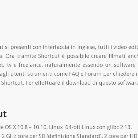
i presenti con interfaccia in inglese, tutti i video edi
a. Ora tramite Shortcut è possibile creare filmati anc
web tv e freelance, naturalmente essendo un softwar
re agli utenti strumenti come FAQ e Forum per chiedere 
di Shortcut. Per effettuare il download di questo software
ut
 OS X 10.8 – 10.10, Linux 64-bit Linux con glibc 2.13.
 GHz core per SD (definizione Standard), 2 core per HD (a