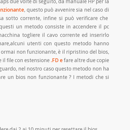
caps due volte di seguito, da manuale HP per la
unzionante
, questo può avvenire sia nel caso di
sotto corrente, infine si può verificare che
 questi un metodo consiste in accendere il pc
cchina togliere il cavo corrente ed inserirlo
nare,alcuni utenti con questo metodo hanno
 ormai non funzionante, è il ripristino del bios,
 il file con estensione
.FD e
fare altre due copie
guardo, nel nostro caso questo metodo non ha
are un bios non funzionante ? I metodi che si
 dai 2 ai 10 minuti per resettare il bios.