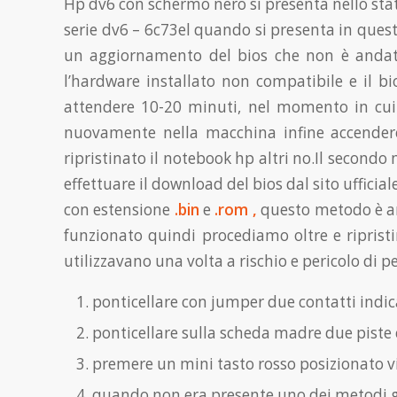
Hp dv6 con schermo nero si presenta nello stat
serie dv6 – 6c73el quando si presenta in ques
un aggiornamento del bios che non è andato 
l’hardware installato non compatibile e il b
attendere 10-20 minuti, nel momento in cui l
nuovamente nella macchina infine accender
ripristinato il notebook hp altri no.Il secondo 
effettuare il download del bios dal sito uffici
con estensione
.bin
e
.rom ,
questo metodo è a
funzionato quindi procediamo oltre e riprist
utilizzavano una volta a rischio e pericolo d
ponticellare con jumper due contatti indi
ponticellare sulla scheda madre due piste c
premere un mini tasto rosso posizionato vi
quando non era presente uno dei metodi già