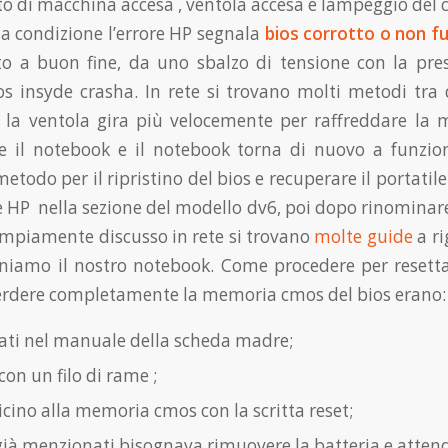
o di macchina accesa , ventola accesa e lampeggio del 
ta condizione l’errore HP segnala
bios corrotto o non f
a buon fine, da uno sbalzo di tensione con la presa 
ios insyde crasha. In rete si trovano molti metodi tra
a ventola gira più velocemente per raffreddare la ma
e il notebook e il notebook torna di nuovo a funzio
metodo per il ripristino del bios e recuperare il portatile
ale HP nella sezione del modello dv6, poi dopo rinominare
mpiamente discusso in rete si trovano
molte guide
a ri
iniamo il nostro notebook. Come procedere per resett
i perdere completamente la memoria cmos del bios erano:
cati nel manuale della scheda madre;
on un filo di rame ;
cino alla memoria cmos con la scritta reset;
 menzionati bisognava rimuovere la batteria e attendere