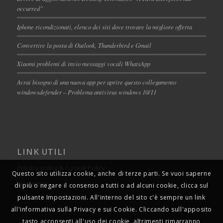
occurred”
Iphone ricondizionati, elenco dei siti dove trovare la migliore offerta
Convertire la posta di Outlook, Thunderbird e Gmail
Xiaomi problemi di invio messaggi vocali WhatsApp
Avrai bisogno di una nuova app per aprire questo collegamento
windowsdefender – Problema antivirus windows 10/11
LINK UTILI
Privacy policy & Cookie Policy
Questo sito utilizza cookie, anche di terze parti. Se vuoi saperne
Disclaimer
di più o negare il consenso a tutti o ad alcuni cookie, clicca sul
pulsante Impostazioni. All'interno del sito c'è sempre un link
all'informativa sulla Privacy e sui Cookie. Cliccando sull'apposito
tasto acconsenti all'uso dei cookie, altrimenti rimarranno