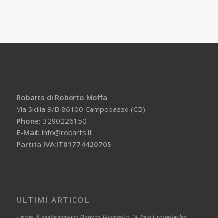
Robarts di Roberto Moffa
Via Sicilia 9/B 86100 Campobasso (CB)
Phone:
3290226150
E-Mail:
info@robarts.it
Partita IVA:IT01774420705
ULTIMI ARTICOLI
Errore di aggiornamento Desktop Telematico “A Java Exception has