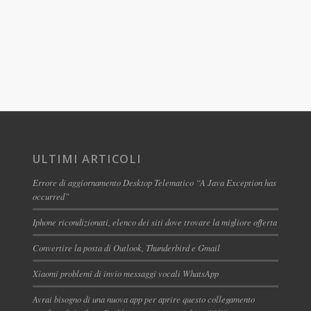
ULTIMI ARTICOLI
Errore di aggiornamento Desktop Telematico “A Java Exception has
occurred”
Iphone ricondizionati, elenco dei siti dove trovare la migliore offerta
Convertire la posta di Outlook, Thunderbird e Gmail
Xiaomi problemi di invio messaggi vocali WhatsApp
Avrai bisogno di una nuova app per aprire questo collegamento