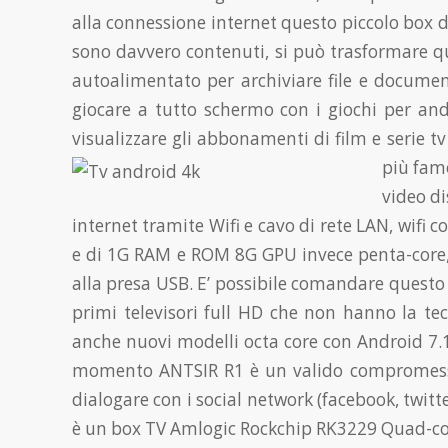
alla connessione internet questo piccolo box d
sono davvero contenuti, si può trasformare qu
autoalimentato per archiviare file e document
giocare a tutto schermo con i giochi per an
visualizzare gli abbonamenti di film e serie tv
più famo
video di
internet tramite Wifi e cavo di rete LAN, wifi
e di 1
G RAM e ROM 8G GPU invece penta-core
alla presa USB. E’ possibile comandare questo
primi televisori full HD che non hanno la te
anche nuovi modelli octa core con Android 7.1, 
momento ANTSIR R1 è un valido compromesso 
dialogare con i social network (facebook, twit
è un box TV Amlogic Rockchip RK3229 Quad-cor