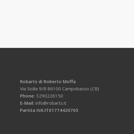
Robarts di Roberto Moffa
Via Sicilia 9/B 86100 Campobasso (CB)
Phone:
3290226150
E-Mail:
info@robarts.it
Partita IVA:IT01774420705