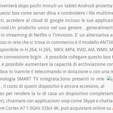
iventerà dopo pochi minuti un tablet Android proiettato
esto box come server dlna e condividere i file multime
i, accedere al cloud di google incluso le sue applicaz
droid.Un prodotto unico nel suo genere , generalmente
 in streaming di Netflix o Timvision. E’ un alternativa 
so in rete che si trova in commercio è
il modello
ANTSIR
sponibile in H.264, H.265,
MKV, MP4, XVID, AVI, WMV, M
 con connessione b/g/n , è possibile collegare questo bo
,
è possibile aumentare la capacità di archiviazione c
 box tv tramite il telecomando in dotazione o con una m
cnologia SMART TV integrata.Sono presenti in rete
il costo di questi dispositivi è ancora eccessivo, al
per rendere la tv di casa un dispositivo completamen
ter), chiamare con applicazioni voip come Skype e chat
e Cortex A7 1.5GHz 32bit 4K, può acquistare online su