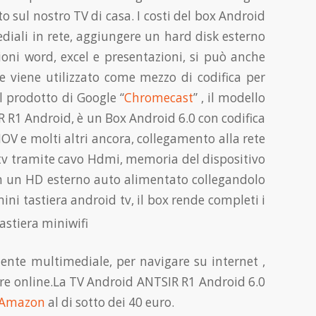
 sul nostro TV di casa. I costi del box Android
diali in rete, aggiungere un hard disk esterno
ioni word, excel e presentazioni, si può anche
 viene utilizzato come mezzo di codifica per
al prodotto di Google “
Chromecast
” , il modello
 R1 Android, è un Box Android 6.0 con codifica
OV e molti altri ancora
, collegamento alla rete
x tv tramite cavo Hdmi, memoria del dispositivo
on un HD esterno auto alimentato collegandolo
ini tastiera android tv,
il box rende completi i
te multimediale, per navigare su internet ,
tare online.La TV Android ANTSIR R1 Android 6.0
Amazon
al di sotto dei 40 euro.