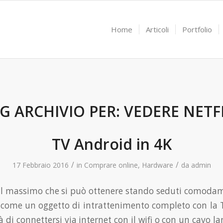
Home
Articoli
Portfolio
G ARCHIVIO PER:
VEDERE NETF
TV Android in 4K
/
/
17 Febbraio 2016
in
Comprare online
,
Hardware
da
admin
il massimo che si può ottenere stando seduti comodam
a come un oggetto di intrattenimento completo con la 
à di connettersi via internet con il wifi o con un cavo 