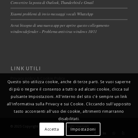
Convertire la posta di Outlook, Thunderbird e Gmail
Xiaomi problemi di invio messaggi vocali WhatsApp
Avrai bisogno di una nuova app per aprire questo collegamento
windowsdefender – Problema antivirus windows 10/11
LINK UTILI
Privacy policy & Cookie Policy
Questo sito utilizza cookie, anche di terze parti. Se vuoi saperne
Disclaimer
di più o negare il consenso a tutti o ad alcuni cookie, clicca sul
pulsante Impostazioni. All'interno del sito c'è sempre un link
all'informativa sulla Privacy e sui Cookie. Cliccando sull'apposito
tasto acconsenti all'uso dei cookie, altrimenti rimarranno
disabilitati.
© 2025 Copyright - Robarts Tutti i diritti riservati
Accetta
Impostazioni