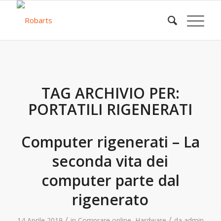
TAG ARCHIVIO PER:
PORTATILI RIGENERATI
Computer rigenerati – La
seconda vita dei
computer parte dal
rigenerato
/
/
14 Aprile 2019
in
Comprare online
,
Hardware
da
admin