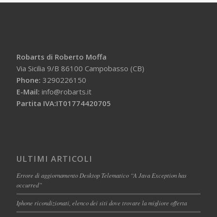
Robarts di Roberto Moffa
Via Sicilia 9/B 86100 Campobasso (CB)
Phone:
3290226150
E-Mail:
info@robarts.it
Partita IVA:IT01774420705
ULTIMI ARTICOLI
Errore di aggiornamento Desktop Telematico “A Java Exception has
occurred”
Iphone ricondizionati, elenco dei siti dove trovare la migliore offerta