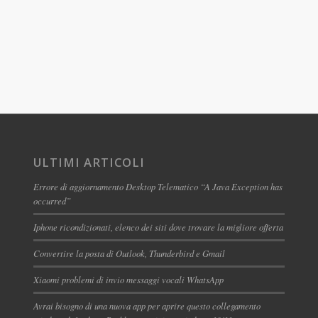
ULTIMI ARTICOLI
Errore di aggiornamento Desktop Telematico “A Java Exception has
occurred”
Iphone ricondizionati, elenco dei siti dove trovare la migliore offerta
Convertire la posta di Outlook, Thunderbird e Gmail
Xiaomi problemi di invio messaggi vocali WhatsApp
Avrai bisogno di una nuova app per aprire questo collegamento