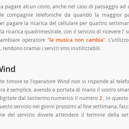
za pagare alcun costo, anche nel caso di passaggio ad 
alle compagnie telefoniche da quando la maggior p
 pagare la ricarica del cellulare per quattro settima
ricarica quadrimestrale, con il servizio di ricevere l’ 
 cambiare operatore
“la musica non cambia”
. L’utiliz
rendono oramai i servizi sms inutilizzabili.
 Wind
ete timore se l’operatore Wind non vi risponde al telef
ura è semplice, avendo a portata di mano il vostro sma
 digitate dal tastierino numerico il numero
2
, in questo
questo servizio nei giorni prossimi al fine settimana, facc
zione del servizio dovete attendere il termine della