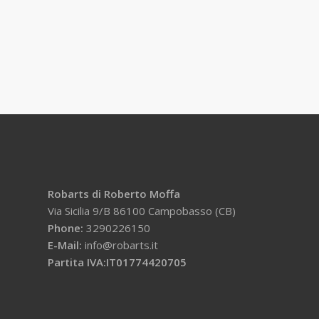
Robarts di Roberto Moffa
Via Sicilia 9/B 86100 Campobasso (CB)
Phone:
3290226150
E-Mail:
info@robarts.it
Partita IVA:IT01774420705