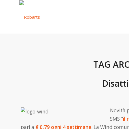
TAG ARC
Disatt
Novità p
SMS “
il
pari a
€ 0,79 ogni 4 settimane
. La Wind comuni