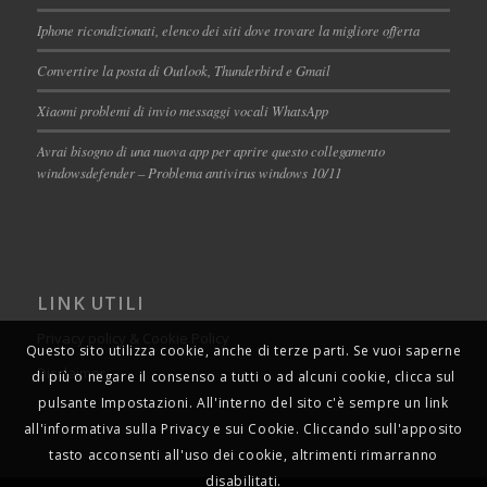
Iphone ricondizionati, elenco dei siti dove trovare la migliore offerta
Convertire la posta di Outlook, Thunderbird e Gmail
Xiaomi problemi di invio messaggi vocali WhatsApp
Avrai bisogno di una nuova app per aprire questo collegamento
windowsdefender – Problema antivirus windows 10/11
LINK UTILI
Privacy policy & Cookie Policy
Questo sito utilizza cookie, anche di terze parti. Se vuoi saperne
Disclaimer
di più o negare il consenso a tutti o ad alcuni cookie, clicca sul
pulsante Impostazioni. All'interno del sito c'è sempre un link
all'informativa sulla Privacy e sui Cookie. Cliccando sull'apposito
tasto acconsenti all'uso dei cookie, altrimenti rimarranno
disabilitati.