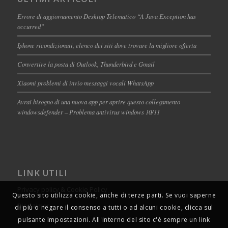
Errore di aggiornamento Desktop Telematico “A Java Exception has
occurred”
Iphone ricondizionati, elenco dei siti dove trovare la migliore offerta
Convertire la posta di Outlook, Thunderbird e Gmail
Xiaomi problemi di invio messaggi vocali WhatsApp
Avrai bisogno di una nuova app per aprire questo collegamento
windowsdefender – Problema antivirus windows 10/11
LINK UTILI
Privacy policy & Cookie Policy
Questo sito utilizza cookie, anche di terze parti. Se vuoi saperne
Disclaimer
di più o negare il consenso a tutti o ad alcuni cookie, clicca sul
pulsante Impostazioni. All'interno del sito c'è sempre un link