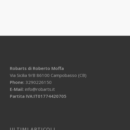
Robarts di Roberto Moffa
Via Sicilia 9/B 86100 Campobasso (CB)
Phone:
3290226150
E-Mail:
info@robarts.it
Partita IVA:IT01774420705
ULTIMI ARTICOLI